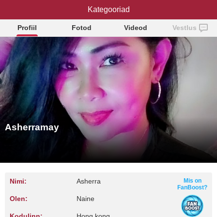
Kategooriad
Asherramay
Profiil
Fotod
Videod
Vestlus
Asherramay
Nimi:
Asherra
Mis on
FanBoost?
Olen:
Naine
Kodulinn:
Hong kong