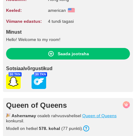
Keeled:
american
Viimane edastus:
4 tundi tagasi
Minust
Hello! Welcome to my room!
Saada jootraha
Sotsiaalvõrgustikud
30 TKN
30 TKN
Queen of Queens
Asherramay
osaleb rahvusvahelisel
Queen of Queens
konkursil.
Modell on hetkel
578. kohal
(77 punkti).