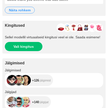
näita rohkem
Kingitused
Sellel modellil virtuaalseid kingitusi veel ei ole. Saada esimene!
Vali kingitus
Jälgimised
+126
Jälgimised
+126
jälgimist
+140
Jälgijad
+140
jälgijat