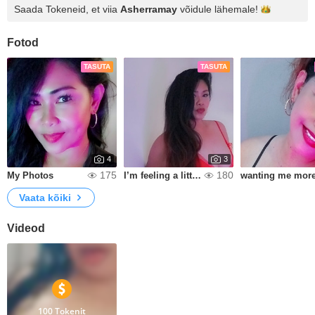
Saada Tokeneid, et viia
Asherramay
võidule
lähemale!
Fotod
TASUTA
TASUTA
4
3
175
180
My Photos
I’m feeling a little extra today 😘🔥
wanting me mor
Vaata kõiki
Videod
100 Tokenit