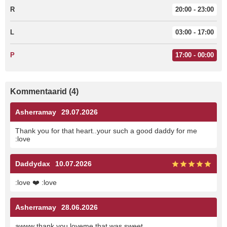
R
20:00 - 23:00
L
03:00 - 17:00
P
17:00 - 00:00
Kommentaarid (4)
Asherramay
29.07.2026
Thank you for that heart..your such a good daddy for me
:love
Daddydax
10.07.2026
:love ❤️ :love
Asherramay
28.06.2026
awww thank you loveme that was sweet