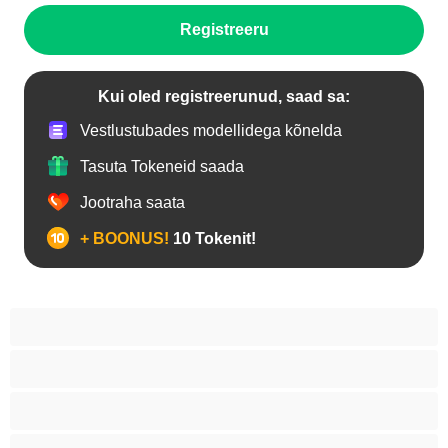
Registreeru
Kui oled registreerunud, saad sa:
Vestlustubades modellidega kõnelda
Tasuta Tokeneid saada
Jootraha saata
+ BOONUS!
10 Tokenit!
Anaal
Araablanna
Asiaadid
Blondiinid